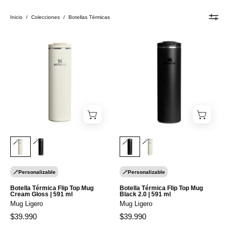
Inicio
/
Colecciones
/
Botellas Térmicas
Botella
Botella
Térmica
Térmica
Flip
Flip
Top
Top
Mug
Mug
Cream
Black
Gloss
2.0
|
|
591
591
🪄
🪄
🪄
🪄
ml
ml
Botella Térmica Flip Top Mug
Botella Térmica Flip Top Mug
Cream Gloss | 591 ml
Black 2.0 | 591 ml
Mug Ligero
Mug Ligero
$39.990
$39.990