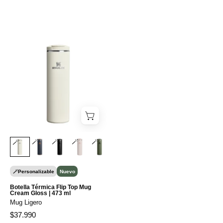
Botella
🪄
Personalizable
🪄
Personalizable
Térmica
Flip
Top
Mug
Cream
Gloss
|
473
🪄
🪄
🪄
🪄
🪄
ml
Botella Térmica Flip Top Mug
Cream Gloss | 473 ml
Mug Ligero
$37.990