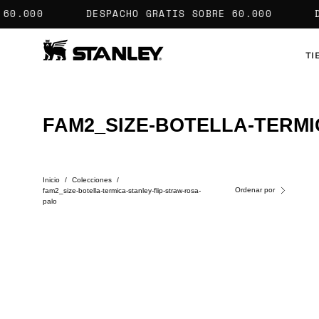
Saltar
.000
DESPACHO GRATIS
SOBRE 60.000
DES
al
contenido
TI
FAM2_SIZE-BOTELLA-TERMI
Inicio
/
Colecciones
/
Ordenar por
fam2_size-botella-termica-stanley-flip-straw-rosa-
palo